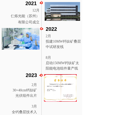
2021
12月
仁烁光能（苏州）
有限公司成立
2022
2月
投建10MW钙钛矿叠层
中试研发线
8月
启动150MW钙钛矿太
阳能电池组件量产线
2023
2月
30×40cm钙钛矿
光伏组件出片
3月
全钙叠层技术入